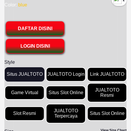
`2
Color:
blue
DAFTAR DISINI
LOGIN DISINI
Style
Situs JUALTOTO
JUALTOTO Login
Link JUALTOTO
JUALTOTO
Game Virtual
Situs Slot Online
Resmi
JUALTOTO
Slot Resmi
Situs Slot Online
Terpercaya
View Size Chart