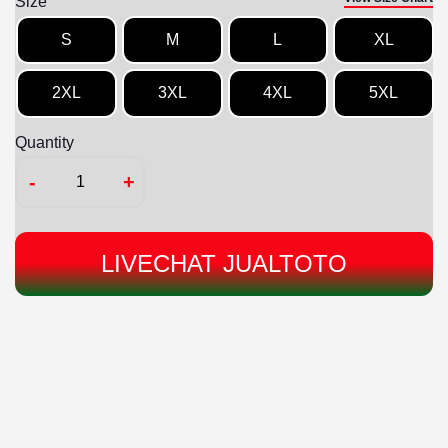
Size
S
M
L
XL
2XL
3XL
4XL
5XL
Quantity
-
+
LIVECHAT JUALTOTO